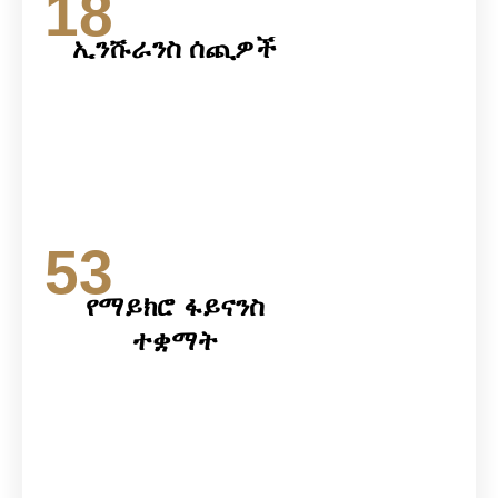
18
ኢንሹራንስ ሰጪዎች
53
የማይክሮ ፋይናንስ
ተቋማት