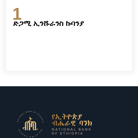
1
ድጋሚ ኢንሹራንስ ኩባንያ