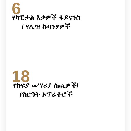
6
የካፒታል እቃዎች ፋይናንስ
/ የሊዝ ኩባንያዎች
18
የክፍያ መሣሪያ ሰጪዎች/
የስርዓት ኦፕሬተሮች