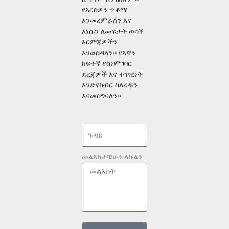
የእርስዎን ጥቆማ
እንመረምራለን እና
እነሱን ለመፍታት ወሳኝ
እርምጃዎችን
እንወስዳለን። የእኛን
ከፍተኛ የስነምግባር
ደረጃዎች እና ተገዢነት
እንድናከብር ስለረዱን
እናመሰግናለን።
መልእክታቹሁን ላኩልን