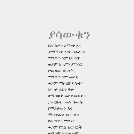
ያሳውቁን
የእርስዎን እምነት እና
ታማኝነት እናከብራለን።
ማንኛውንም ህገወጥ
ወይም ኢ-ሥነ ምግባር
የጎደለው ድርጊት
ማንኛውንም መረጃ
ወይም ማስረጃ ካሎት፣
እባክዎ ይህን ቅጽ
ለማሳወቅ ይጠቀሙበት።
ያቀረቡት ሙሉ በሙሉ
የማይታወቅ እና
ሚስጥራዊ ይሆናል።
የእርስዎን ማንነት
ወይም የግል ዝርዝሮች
ለማንም አንገልጽም።