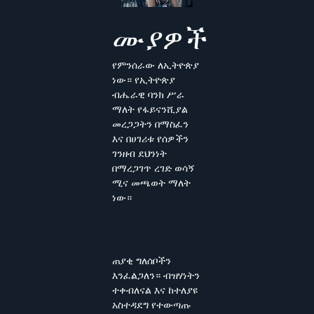
ሙያዎች
የምንሰራው ለኢትዮጵያ
ነው። የኢትዮጵያ
ብሔራዊ ባንክ ሥራ
ማለት የፋይናንሺያል
መረጋጋትን በማስፈን
እና በሀገሪቱ የሰዎችን
ገንዘብ ደህንነት
በማረጋገጥ ረገድ ወሳኝ
ሚና መጫወት ማለት
ነው።
ጠያቂ ግለሰቦችን
እንፈልጋለን። ብዝሃነትን
ተቀብለናል እና ከተለያዩ
አስተዳደግ የተውጣጡ