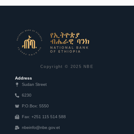
Copyright © 2025 NBE
Address
Sudan Street
6230
P.O.Box: 5550
Fax: +251 115 514 588
nbeinfo@nbe.gov.et