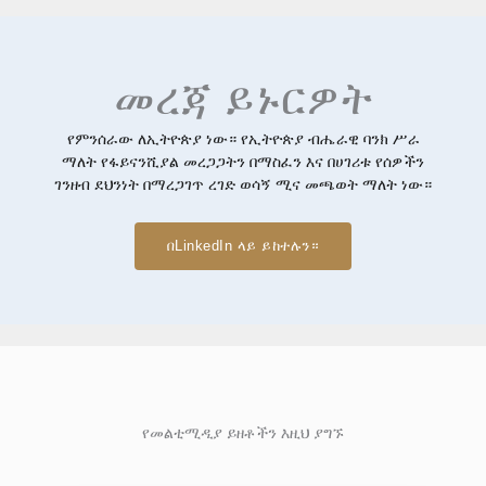
መረጃ ይኑርዎት
የምንሰራው ለኢትዮጵያ ነው። የኢትዮጵያ ብሔራዊ ባንክ ሥራ
ማለት የፋይናንሺያል መረጋጋትን በማስፈን እና በሀገሪቱ የሰዎችን
ገንዘብ ደህንነት በማረጋገጥ ረገድ ወሳኝ ሚና መጫወት ማለት ነው።
በLinkedIn ላይ ይከተሉን።
የመልቲሚዲያ ይዘቶችን እዚህ ያግኙ