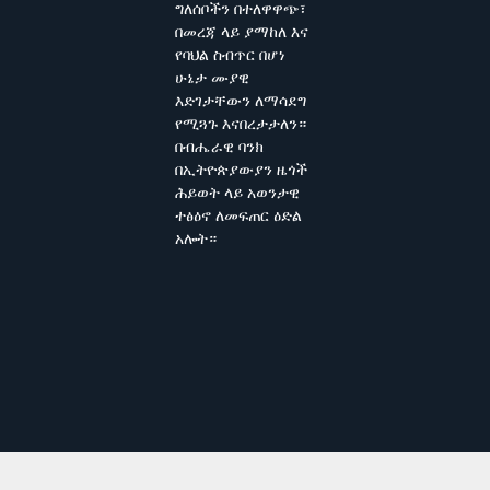
ግለሰቦችን በተለዋዋጭ፣
በመረጃ ላይ ያማከለ እና
የባህል ስብጥር በሆነ
ሁኔታ ሙያዊ
እድገታቸውን ለማሳደግ
የሚጓጉ እናበረታታለን።
በብሔራዊ ባንክ
በኢትዮጵያውያን ዜጎች
ሕይወት ላይ አወንታዊ
ተፅዕኖ ለመፍጠር ዕድል
አሎት።