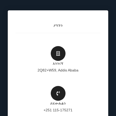
ያግኙን
እንገናኝ
2Q82+W59, Addis Ababa
ይደውሉልን
+251 115-175271