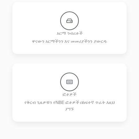
አርማ ንብረቶች
ዋናውን አርማችንን እና መመሪያችንን ያውርዱ
ፎቶዎች
የቅርብ ጊዜዎቹን የNBE ፎቶዎች በከፍተኛ ጥራት እዚህ
ያግኙ