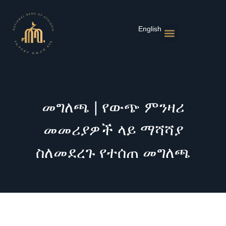
Skip
to
content
English
የገንዘብ ፖሊሲዎች
ገበያ እና ተመኖች
የፋይናንስ ተቋማት
ህትመቶች እና ስታቲስቲክስ
ዜና እና ክስተቶች
መግለጫ | የውጭ ምንዛሪ
መመሪያዎች ላይ ማሻሻያ
ስለመደረጉ የተሰጠ መግለጫ