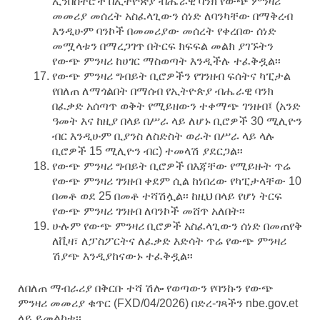
ኢንቨስተሮች በኢትዮጵያ ብሔራዊ ባንክ የውጭ ምንዛሪ
መመሪያ መሰረት አስፈላጊውን ሰነድ ለባንካቸው በማቅረብ
እንዲሁም ባንኮች በመመሪያው መሰረት የቀረበው ሰነድ
መሟላቱን በማረጋገጥ በትርፍ ክፍፍል መልክ ያገኙትን
የውጭ ምንዛሪ ከሀገር ማስወጣት እንዲችሉ ተፈቅዷል፡፡
የውጭ ምንዛሪ ግብይት ቢሮዎችን የገንዘብ ፍሰትና ካፒታል
የበለጠ ለማጎልበት በማሰብ የኢትዮጵያ ብሔራዊ ባንክ
በፈቃድ አሰጣጥ ወቅት የሚይዘውን ተቀማጭ ገንዘብ፤ (አንድ
ዓመት እና ከዚያ በላይ በሥራ ላይ ለሆኑ ቢሮዎች 30 ሚሊዮን
ብር እንዲሁም ቢያንስ ለስድስት ወራት በሥራ ላይ ላሉ
ቢሮዎች 15 ሚሊዮን ብር) ተመላሽ ያደርጋል፡፡
የውጭ ምንዛሪ ግብይት ቢሮዎች በእጃቸው የሚይዙት ጥሬ
የውጭ ምንዛሪ ገንዘብ ቀደም ሲል ከነበረው የካፒታላቸው 10
በመቶ ወደ 25 በመቶ ተሻሽሏል፡፡ ከዚህ በላይ የሆነ ትርፍ
የውጭ ምንዛሪ ገንዘብ ለባንኮች መሸጥ አለበት፡፡
ሁሉም የውጭ ምንዛሪ ቢሮዎች አስፈላጊውን ሰነድ በመጠየቅ
ለቪዛ፣ ለፓስፖርትና ለፈቃድ እድሳት ጥሬ የውጭ ምንዛሪ
ሽያጭ እንዲያከናውኑ ተፈቅዷል፡፡
ለበለጠ ማብራሪያ በቅርቡ ተሻ ሽሎ የወጣውን የባንኩን የውጭ
ምንዛሪ መመሪያ ቁጥር (FXD/04/2026) በድረ-ገጻችን nbe.gov.et
ላይ ይመልከቱ፡፡