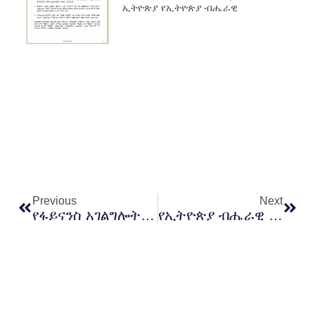
ኢትዮጵያ የኢትዮጵያ ብሔራዊ
Prev
Next
Previous
Next
የፋይናንስ አገልግሎት ተጠቃሚዎች ጥበቃ ሥርዓት መመሪያ ተግባራዊነት መሥራት እንዳለባቸው ተገለጸ
የኢትዮጵያ ብሔራዊ ባንክ የፋይናንስ ትምህርት ሞጁል ይፋ አደረገ