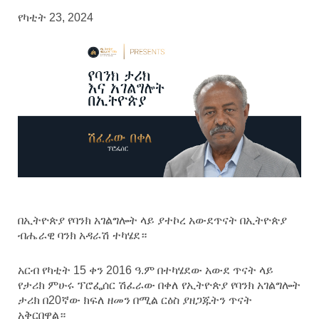
የካቲት 23, 2024
በኢትዮጵያ የባንክ አገልግሎት ላይ ያተኮረ አውደጥናት በኢትዮጵያ
ብሔራዊ ባንክ አዳራሽ ተካሄደ።
አርብ የካቲት 15 ቀን 2016 ዓ.ም በተካሄደው አውደ ጥናት ላይ
የታሪክ ምሁሩ ፕሮፌሰር ሽፈራው በቀለ የኢትዮጵያ የባንክ አገልግሎት
ታሪክ በ20ኛው ክፍለ ዘመን በሚል ርዕስ ያዘጋጁትን ጥናት
አቅርበዋል።