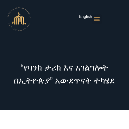
Skip
to
content
English
የገንዘብ ፖሊሲዎች
ገበያ እና ተመኖች
የፋይናንስ ተቋማት
ህትመቶች እና ስታቲስቲክስ
ዜና እና ክስተቶች
“የባንክ ታሪክ እና አገልግሎት
በኢትዮጵያ” አውደጥናት ተካሄደ