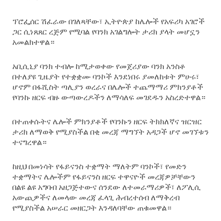
ፕሮፌሰር ሽፈራው በገለጻቸው፣ ኢትዮጵያ ከሌሎች የአፍሪካ አገሮች
ጋር ሲነጸጸር ረጅም የሚባል የባንክ አገልግሎት ታሪክ ያላት መሆኗን
አመልክተዋል።
አቢሲኒያ ባንክ ተብሎ ከሚታወቀው የመጀሪያው ባንክ አንስቶ
በተለያዩ ጊዜያት የተቋቋሙ ባንኮች እንደነበሩ ያመለከቱት ምሁሩ፣
ሆኖም በፋሺስት ጣሊያን ወረራና በሌሎች ተጨማማሪ ምክንያቶች
የባንኩ ዘርፍ ብዙ ውጣውረዶችን ለማሳለፍ መገደዱን አስረድተዋል።
በተጠቀሱትና ሌሎች ምክንያቶች የባንኩን ዘርፍ ትክክለኛና ዝርዝር
ታሪክ ለማወቅ የሚያስችል በቂ መረጃ ማግኘት አዳጋች ሆኖ መገኘቱን
ተናግረዋል።
ከዚህ በመነሳት የፋይናንስ ተቋማት ማለትም ባንኮች፣ የመድን
ተቋማትና ሌሎችም የፋይናንስ ዘርፍ ተዋናዮች መረጃዎቻቸውን
በልዩ ልዩ አግባብ አዘጋጅተውና ሰንደው ለተመራማሪዎች፣ ለፖሊሲ
አውጪዎችና ለመላው መረጃ ፈላጊ ሕብረተሰብ ለማቅረብ
የሚያስችል አሠራር መዘርጋት እንዳለባቸው ጠቁመዋል።