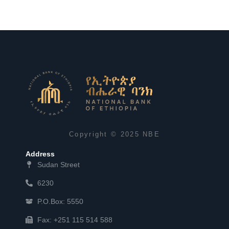
Copyright © 2025 NBE
Address
Sudan Street
6230
P.O.Box: 5550
Fax: +251 115 514 588