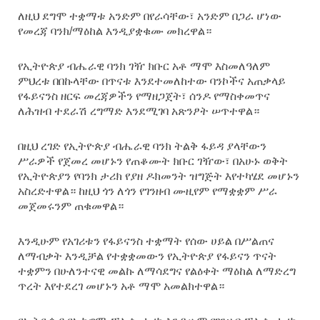
ለዚህ ደግሞ ተቋማቱ አንድም በየራሳቸው፣ አንድም በጋራ ሆነው
የመረጃ ባንክ/ማዕከል እንዲያቋቁሙ መክረዋል።
የኢትዮጵያ ብሔራዊ ባንክ ገዥ ክቡር አቶ ማሞ እስመለዓለም
ምህረቱ በበኩላቸው በጥናቱ እንደተመለከተው ባንኮችና አጠቃላይ
የፋይናንስ ዘርፍ መረጃዎችን የማዘጋጀት፣ ሰንዶ የማስቀመጥና
ለሕዝብ ተደራሽ ረግማድ እንደሚገባ አጽንፆት ሠጥተዋል።
በዚህ ረገድ የኢትዮጵያ ብሔራዊ ባንክ ትልቅ ፋይዳ ያላቸውን
ሥራዎች የጀመረ መሆኑን የጠቆሙት ክቡር ገዥው፣ በአሁኑ ወቅት
የኢትዮጵያን የባንክ ታሪክ የያዘ ዶክመንት ዝግጅት እየተካሄደ መሆኑን
አስረድተዋል። ከዚህ ጎን ለጎን የገንዘብ ሙዚየም የማቋቋም ሥራ
መጀመሩንም ጠቁመዋል።
እንዲሁም የአገሪቱን የፋይናንስ ተቋማት የሰው ሀይል በሥልጠና
ለማብቃት እንዲቻል የተቋቋመውን የኢትዮጵያ የፋይናን ጥናት
ተቋምን በሁለንተናዊ መልኩ ለማሳደግና የልዕቀት ማዕከል ለማድረግ
ጥረት እየተደረገ መሆኑን አቶ ማሞ አመልክተዋል።