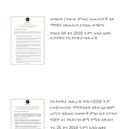
መግለጫ | የውጭ ምንዛሪ መመሪያዎች ላይ
ማሻሻያ ስለመደረጉ የተሰጠ መግለጫ
የካቲት 04 ቀን 2018 ዓ.ም፤ አዲስ አበባ፤
ኢትዮጵያ የኢትዮጵያ ብሔራዊ
የኢትዮጵያ ብሔራዊ ባንክ የ2018 ዓ.ም
የመጀመሪያው ግማሽዓመት ዕቅድ አፈጻጸም
ሪፖርት ለሕዝብ ተወካዮች ምክር ቤት የፕላን፣
የበጀት አና የፋይናንስ ቋሚ ኮሚቴ አቀረበ።
ጥር 25 ቀን 2018 ዓ.ም፤ አዲስ አበባ፤