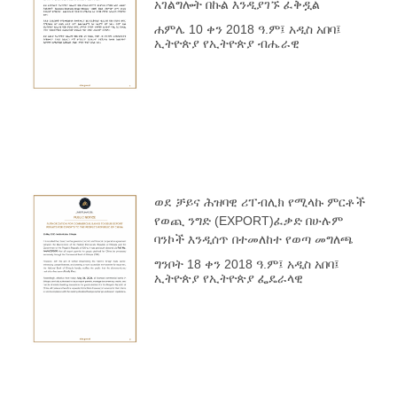
አገልግሎት በኩል እንዲያገኙ ፈቅዷል
ሐምሌ 10 ቀን 2018 ዓ.ም፤ አዲስ አበባ፤
ኢትዮጵያ የኢትዮጵያ ብሔራዊ
ወደ ቻይና ሕዝባዊ ሪፐብሊክ የሚላኩ ምርቶች
የወጪ ንግድ (EXPORT)ፈቃድ በሁሉም
ባንኮች እንዲሰጥ በተመለከተ የወጣ መግለጫ
ግንቦት 18 ቀን 2018 ዓ.ም፤ አዲስ አበባ፤
ኢትዮጵያ የኢትዮጵያ ፌዴራላዊ