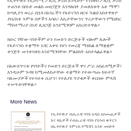
የኢትዮጵያ የኢኮኖሚ ፖሊሲ ታሪክ እንዲሁም የገንዘብ ፖሊሲ ታሪክ
ተጠንቶ በሰነድ መልክ መዘጋጀት እንዳለበት ያመለከቱት አቶ ማሞ፣
ከጣሊያን ወረራ በኋላ በአገራችን የፋይናንስ ዘርፍ ጉልህ አስተዋጽዖ
ያበረከቱ ጉምቱ ሰዎችን እሳቤ፣ እሴታቸውንና ጥረታቸውን የሚዘክር
ማስተማሪያ ሰነድ ሊዘጋጅ እንደሚገባም አስረድተዋል።
ክቡር ገዥው ባንኮችም ሆኑ የመድን ድርጅቶች ብሎም ሌሎች
የፋይናንስ ተቋማት አገር አቀፍ የሆነ የመረጃ ማዕከል ለማቋቋም
ቀንጅት መንቀሳቀስ እንደሚገባቸው ምልዕክት አስተላልፈዋል።
በአውደጥናቱ የባንኮችና የመድን ድርጅቶች ዋና ሥራ አስፈጻሚዎች፣
እንዲሁም ጉዳዩ ከሚመለከታቸው ተቋማት የተውጣጡ ከፍተኛ
ባለሙያዎች የተሳተፉ ሲሆን፣ የተለያዩ ጥያቄዎች ቀርበው ምላሽ
ተሠጥቶባቸዋል።
More News
የኢትዮጵያ ብሔራዊ ባንክ አዲስ አስመጪዎች
እና ላኪዎች የብሔራዊ ባንክ የሂሳብ ቁጥርን
በኢትዮጵያ ጉምሩክ ኮሚሽን አንድ መስኮት