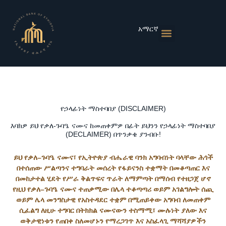
Skip
to
content
አማርኛ
Monetary Policies
Market & Rates
Financial Institutions
Publications & Statistics
News & Events
የኃላፊነት ማስተባበያ (DISCLAIMER)
እባክዎ ይህ የቃለ-ጉባዔ ናሙና ከመጠቀምዎ በፊት ይህንን የኃላፊነት ማስተባበያ
(DECLAIMER) በጥንቃቄ ያንብቡ!
ይህ
የቃለ
–
ጉባዔ
ናሙና፣
የኢትዮጵያ
ብሔራዊ
ባንክ
አግባብነት
ባላቸው
ሕጎች
በተሰጠው
ሥልጣንና
ተግባራት
መሰረት
የፋይናንስ
ተቋማት
በመቆጣጠር
እና
በመከታተል
ሂደት
የሥራ
ቅልጥፍና
ጥራት
ለማምጣት
በማሰብ
የተዘጋጀ
ሆኖ
የዚህ
የቃለ
–
ጉባዔ
ናሙና
ተጠቃሚው
በሌላ
ተቆጣጣሪ
ወይም
አገልግሎት
ሰጪ
ወይም
ሌላ
መንግስታዊ
የአስተዳደር
ተቋም
በሚጠይቀው
አግባብ
ለመጠቀም
ሲፈልግ
ለዚሁ
ተግባር
በትክክል
ናሙናውን
ተስማሚ፣
ሙሉነት
ያለው
እና
ወቅታዊነቱን
የጠበቀ
ስለመሆኑን
የማረጋገጥ
እና
አስፈላጊ
ማሻሻያዎችን