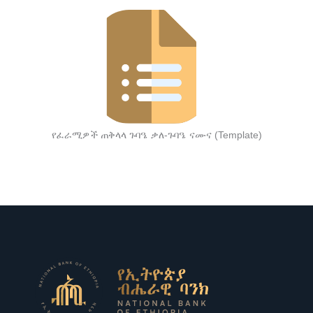
የፈራሚዎች ጠቅላላ ጉባዔ ቃለ-ጉባዔ ናሙና (Template)