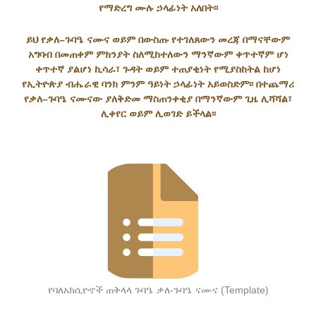
የማድረግ
ሙሉ
ኃላፊነት
አለበት፡፡
ይህ
የቃለ
–
ጉባዔ
ናሙና
ወይም
በውስጡ
የተገለጸውን
መረጃ
በማናቸውም
አግባብ
በመጠቀም
ምክንያት
ስለሚከተለውን
ማንኛውም
ቀጥተኛም
ሆነ
ቀጥተኛ
ያልሆነ
ኪሳራ፣
ጉዳት
ወይም
ተጠያቂነት
የሚያስከትል
ከሆነ
የኢትዮጵያ
ብሔራዊ
ባንክ
ምንም
ዓይነት
ኃላፊነት
አይወስድም፡፡
በተጨማሪ
የቃለ
–
ጉባዔ
ናሙናው
ያለቅድመ
ማስጠንቀቂያ
በማንኛውም
ጊዜ
ሊሻሻል፣
ሊቀየር
ወይም
ሊወገድ
ይችላል፡፡
የባለአክሲዮኖች ጠቅላላ ጉባዔ ቃለ-ጉባዔ ናሙና (Template)